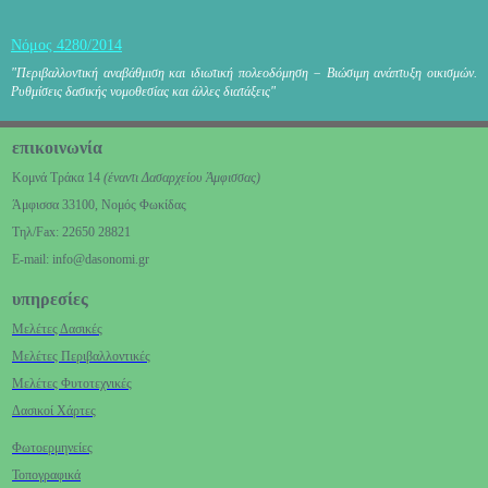
Νόμος 4280/2014
"Περιβαλλοντική αναβάθμιση και ιδιωτική πολεοδόμη
ση − Βιώσιμη ανάπτυξη οικισμών.
Ρυθμίσεις δασικής
νομοθεσίας και άλλες διατάξεις"
επικοινωνία
Κομνά Τράκα 14
(έναντι Δασαρχείου Άμφισσας)
Άμφισσα
33100, Νομός Φωκίδας
Tηλ/Fax: 22650 28821
E-mail: info@dasonomi.gr
υπηρεσίες
Μελέτες Δασικές
Μελέτες
Περιβαλλοντικές
Μελέτες Φυτοτεχνικές
Δασικοί Χάρτες
Φωτοερμηνείες
Τοπογραφικά