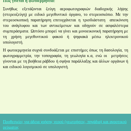
Πως γίνεται η φωτοερμηνεία:
Συνήθως εξετάζονται ζεύγη αεροφωτογραφιών διαδοχικής λήψης
(στερεοζεύγη) με ειδικό μεγεθυντικό όργανο, το στερεοσκόπιο. Με την
στερεοσκοπική παρατήρηση επιτυγχάνεται η
τρισδιάστατη
απεικόνιση
του ανάγλυφου και των αντικείμενων και οδηγούν σε ασφαλέστερα
συμπεράσματα.
Ωστόσο μπορεί να γίνει και μονοεικονική παρατήρηση με
τη χρήση μεγεθυντικού φακού ή ψηφιακά μέσω ηλεκτρονικού
υπολογιστή.
Η φωτοερμηνεία συχνά συνδυάζεται με επιστήμες όπως τη δασολογία, τη
φωτογραμμετρία, την
τοπογραφία, τη γεωλογία κ.α, ενώ οι
μετρήσεις
γίνονται με τη βοήθεια ράβδου ή σφήνα παράλλαξης και άλλων οργάνων ή
και ειδικού λογισμικού σε υπολογιστή.
Προθεσμίες για άδεια χρήσης νερού (γεωτρήσεις, πηγάδια) και αγροτικού
ρεύματος