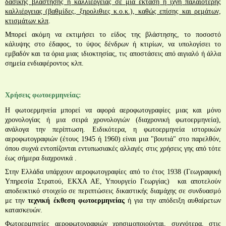
δασικής βλάστησης ή καλλιεργειας σε μια έκταση ή ίχνη παλαιότερης
καλλιέργειας (βαθμίδες, ξηρολιθιες κ.ο.κ.), καθώς επίσης και ρεμάτων,
κτισμάτων κλπ
.
Μπορεί ακόμη να εκτιμήσει το είδος της βλάστησης, το ποσοστό
κάλυψης στο έδαφος, το ύψος δένδρων ή κτιρίων, να υπολογίσει το
εμβαδόν και τα όρια μιας ιδιοκτησίας, τις αποστάσεις από αιγιαλό ή άλλα
σημεία ενδιαφέροντος κλπ.
Χρήσεις φωτοερμηνείας:
Η φωτοερμηνεία μπορεί να αφορά αεροφωτογραφίες μιας και μόνο
χρονολογίας ή μια σειρά χρονολογιών (διαχρονική φωτοερμηνεία),
ανάλογα την περίπτωση.
Ειδικότερα, η φωτοερμηνεία ιστορικών
αεροφωτογραφιών (έτους 1945 ή 1960) είναι μια "βουτιά" στο παρελθόν,
όπου συχνά εντοπίζονται εντυπωσιακές αλλαγές στις χρήσεις γης από τότε
έως σήμερα διαχρονικά .
Στην Ελλάδα υπάρχουν αεροφωτογραφίες από το έτος 1938 (
Γεωγραφική
Υπηρεσία Στρατού, ΕΚΧΑ ΑΕ, Υπουργείο Γεωργίας)
και αποτελούν
αποδεικτικό στοιχείο σε περιπτώσεις δικαστικής διαμάχης σε συνδυασμό
με την
τεχνική έκθεση φωτοερμηνείας
ή για την απόδειξη αυθαίρετων
κατασκευών.
Φωτοερμηνείες αεροφωτογραφιών χρησιμοποιούνται, συχνότερα, στις